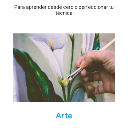
rechaza estas
Para aprender desde cero o perfeccionar tu
cookies,
técnica
algunas
funcionalidades
desaparecerán
de la web.
Arte