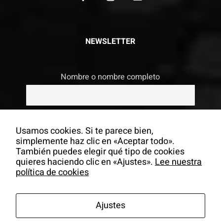
NEWSLETTER
Nombre o nombre completo
Email
Usamos cookies. Si te parece bien,
simplemente haz clic en «Aceptar todo».
También puedes elegir qué tipo de cookies
Si continúas, aceptas la política de
quieres haciendo clic en «Ajustes».
Lee nuestra
privacidad
política de cookies
Ajustes