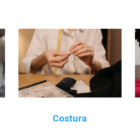
rechaza estas
cookies,
algunas
funcionalidades
desaparecerán
de la web.
Costura