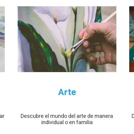
Para que
podamos
mejorar la
funcionalidad
y estructura
de la web, en
base a cómo
se usa la web.
Experiencia
Arte
Para que
nuestra web
funcione lo
mejor posible
ar
Descubre el mundo del arte de manera
D
individual o en familia
durante tu
visita. Si