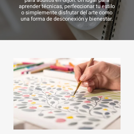
para adultos en Gijón. Un lugar para
aprender técnicas, perfeccionar tu estilo
o simplemente disfrutar del arte como
una forma de desconexión y bienestar.
Necesarias
Estas
cookies no
son
opcionales.
Son
necesarias
para que
funcione la
web.
Estadísticas