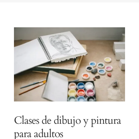
visita. Si
rechaza estas
cookies,
algunas
funcionalidades
desaparecerán
de la web.
Clases de dibujo y pintura
para adultos