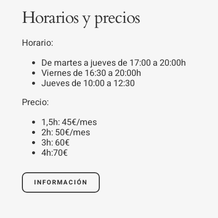
Para que
Horarios y precios
podamos
mejorar la
Horario:
funcionalidad
y estructura
De martes a jueves de 17:00 a 20:00h
de la web, en
Viernes de 16:30 a 20:00h
Jueves de 10:00 a 12:30
base a cómo
se usa la
Precio:
web.
1,5h: 45€/mes
2h: 50€/mes
3h: 60€
Experiencia
4h:70€
Para que
nuestra web
INFORMACIÓN
funcione lo
mejor posible
durante tu