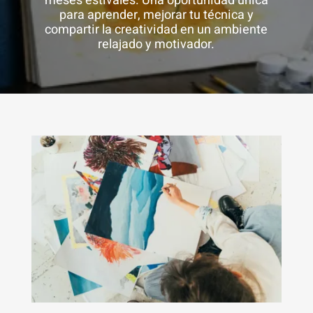
meses estivales. Una oportunidad única
para aprender, mejorar tu técnica y
compartir la creatividad en un ambiente
relajado y motivador.
Necesarias
Estas
cookies no
son
opcionales.
Son
necesarias
para que
funcione la
web.
Estadísticas