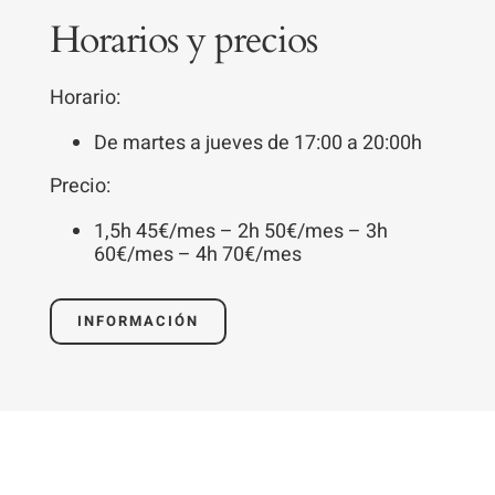
Para que
Horarios y precios
podamos
mejorar la
Horario:
funcionalidad
y estructura
De martes a jueves de 17:00 a 20:00h
de la web, en
Precio:
base a cómo
se usa la
1,5h 45€/mes – 2h 50€/mes – 3h
web.
60€/mes – 4h 70€/mes
INFORMACIÓN
Experiencia
Para que
nuestra web
funcione lo
mejor posible
durante tu