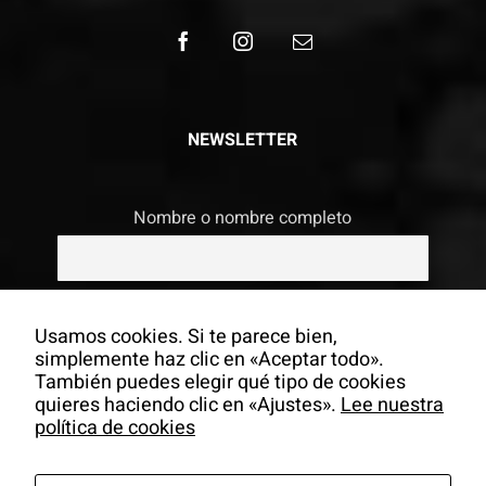
NEWSLETTER
Nombre o nombre completo
Email
Usamos cookies. Si te parece bien,
simplemente haz clic en «Aceptar todo».
También puedes elegir qué tipo de cookies
Si continúas, aceptas la política de
quieres haciendo clic en «Ajustes».
Lee nuestra
privacidad
política de cookies