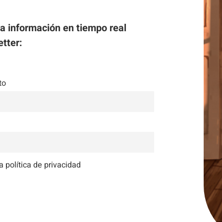
la información en tiempo real
etter:
Necesarias
Estas
cookies no
to
son
opcionales.
Son
necesarias
para que
funcione la
a política de privacidad
web.
Estadísticas