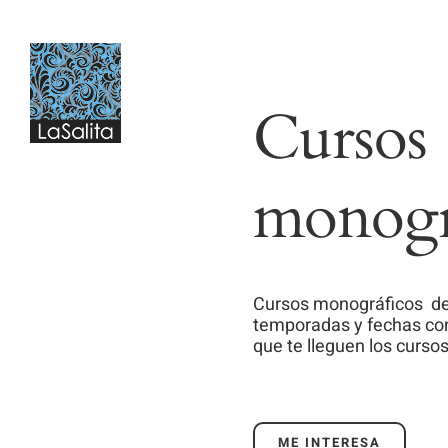
Saltar
al
contenido
Cursos
monogr
Cursos monográficos
de
temporadas y fechas con
que te lleguen los curs
ME INTERESA