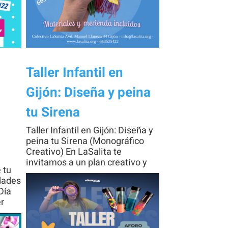
Taller Infantil en
Gijón: Diseña y peina
tu Sirena
Taller Infantil en Gijón: Diseña y
peina tu Sirena (Monográfico
Creativo) En LaSalita te
invitamos a un plan creativo y
e tu
dades
Día
er