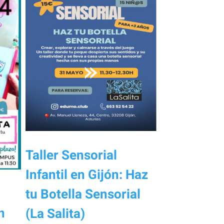
Taller Sensorial
Infantil en Gijón: Haz
tu Botella Sensorial
n
(La Salita)