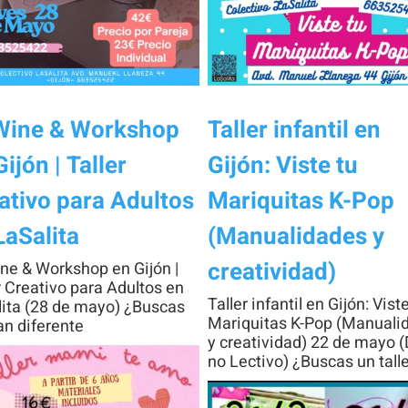
visita. Si
rechaza estas
cookies,
algunas
funcionalidades
Wine & Workshop
Taller infantil en
desaparecerán
Gijón | Taller
Gijón: Viste tu
de la web.
ativo para Adultos
Mariquitas K-Pop
LaSalita
(Manualidades y
creatividad)
ne & Workshop en Gijón |
r Creativo para Adultos en
Taller infantil en Gijón: Vist
ita (28 de mayo) ¿Buscas
Mariquitas K-Pop (Manuali
an diferente
y creatividad) 22 de mayo (
no Lectivo) ¿Buscas un tall