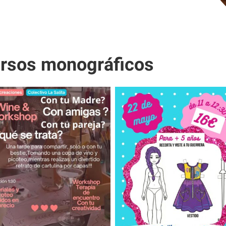
Para que
podamos
mejorar la
funcionalidad
ursos monográficos
y estructura
de la web, en
base a cómo
se usa la
web.
Experiencia
Para que
nuestra web
funcione lo
mejor posible
durante tu