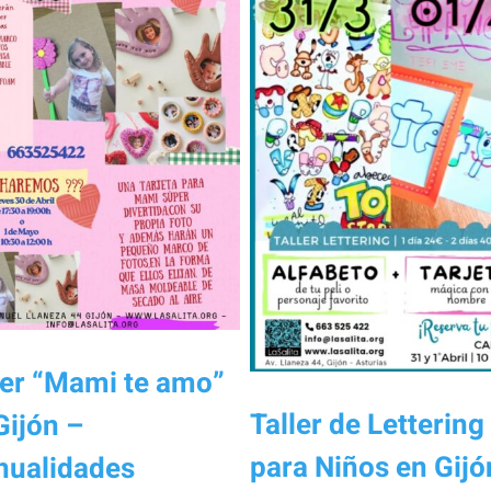
ler “Mami te amo”
Taller de Lettering
Gijón –
para Niños en Gijó
ualidades