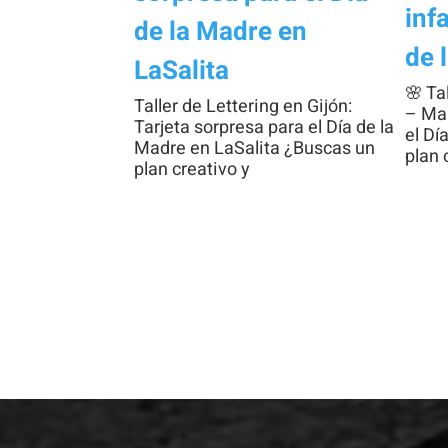
inf
de la Madre en
de 
LaSalita
🌸 Ta
Taller de Lettering en Gijón:
– Man
Tarjeta sorpresa para el Día de la
el Dí
Madre en LaSalita ¿Buscas un
plan 
plan creativo y