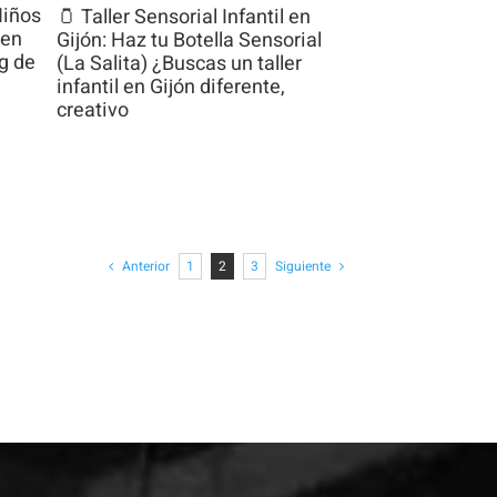
Niños
🫙 Taller Sensorial Infantil en
 en
Gijón: Haz tu Botella Sensorial
g de
(La Salita) ¿Buscas un taller
infantil en Gijón diferente,
creativo
Anterior
1
2
3
Siguiente