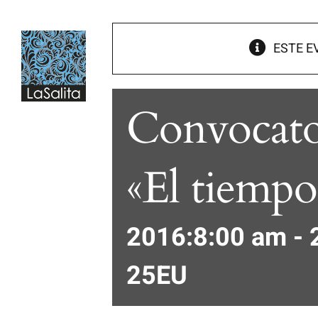
Saltar
al
contenido
ESTE E
Convocator
«El tiempo 
2016:8:00 am
-
25EU