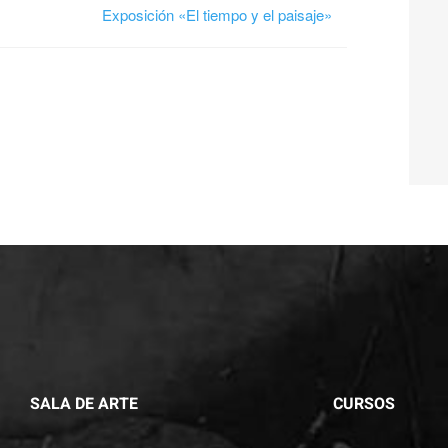
Para que
Exposición «El tiempo y el paisaje»
podamos
mejorar la
funcionalidad
y estructura
de la web, en
base a cómo
se usa la
web.
Experiencia
Para que
nuestra web
funcione lo
SALA DE ARTE
CURSOS
mejor posible
durante tu