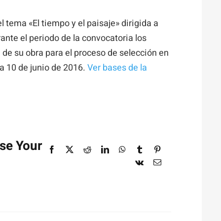
l tema «El tiempo y el paisaje» dirigida a
ante el periodo de la convocatoria los
a de su obra para el proceso de selección en
Necesarias
ía 10 de junio de 2016.
Ver bases de la
Estas
cookies no
son
opcionales.
Son
necesarias
ose Your
para que
Facebook
X
Reddit
LinkedIn
WhatsApp
Tumblr
Pinterest
funcione la
Vk
Correo
electrónico
web.
Estadísticas