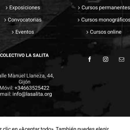
visita. Si
Exposiciones
Cursos permanente
rechaza estas
Convocatorias
Cursos monográfico
cookies,
algunas
Eventos
Cursos online
funcionalidades
desaparecerán
de la web.
COLECTIVO LA SALITA
lle Manuel Llaneza, 44,
Gijón
Móvil:
+34663525422
mail:
info@lasalita.org
 clic en «Aceptar todo». También puedes elegir