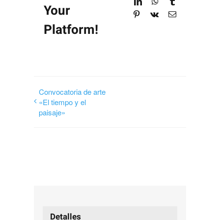
LinkedIn
WhatsApp
Tumblr
Para que
Your
Pinterest
Vk
Correo
podamos
electrónico
Platform!
mejorar la
funcionalidad
y estructura
de la web, en
base a cómo
Convocatoria de arte
se usa la
«El tiempo y el
web.
paisaje»
Experiencia
Para que
nuestra web
funcione lo
mejor posible
durante tu
Detalles