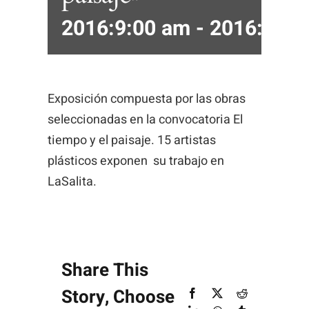
2016:9:00 am
-
2016:6:00
Necesarias
Estas
Exposición compuesta por las obras
cookies no
seleccionadas en la convocatoria El
son
tiempo y el paisaje. 15 artistas
opcionales.
plásticos exponen su trabajo en
Son
LaSalita.
necesarias
para que
funcione la
web.
Share This
Story, Choose
Facebook
X
Reddit
Estadísticas