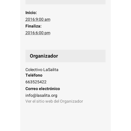
visita. Si
rechaza estas
Inicio:
2016:9:00 am
cookies,
Finaliza:
algunas
2016:6:00 pm
funcionalidades
desaparecerán
de la web.
Organizador
Colectivo LaSalita
Teléfono
663525422
Correo electrónico
info@lasalita.org
Ver el sitio web del Organizador