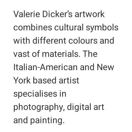
Para que
podamos
Valerie Dicker’s artwork
mejorar la
combines cultural symbols
funcionalidad
y estructura
with different colours and
de la web, en
base a cómo
vast of materials. The
se usa la
Italian-American and New
web.
York based artist
Experiencia
specialises in
Para que
photography, digital art
nuestra web
funcione lo
and painting.
mejor posible
durante tu