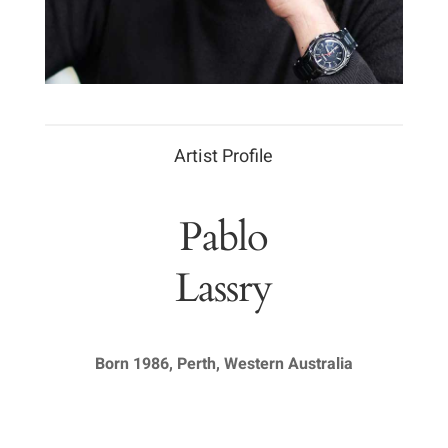
Necesarias
Estas
Artist Profile
cookies no
son
opcionales.
Pablo
Son
Lassry
necesarias
para que
funcione la
web.
Born 1986, Perth, Western Australia
Estadísticas