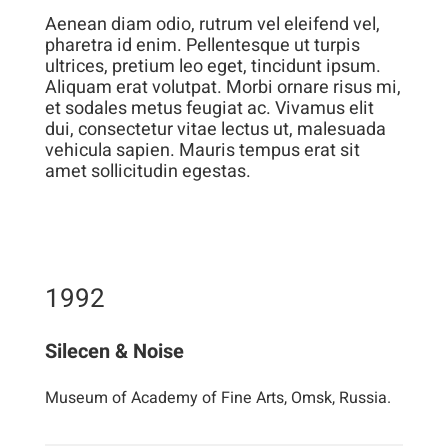
visita. Si
Aenean diam odio, rutrum vel eleifend vel,
rechaza estas
pharetra id enim. Pellentesque ut turpis
ultrices, pretium leo eget, tincidunt ipsum.
cookies,
Aliquam erat volutpat. Morbi ornare risus mi,
algunas
et sodales metus feugiat ac. Vivamus elit
funcionalidades
dui, consectetur vitae lectus ut, malesuada
vehicula sapien. Mauris tempus erat sit
desaparecerán
amet sollicitudin egestas.
de la web.
1992
Silecen & Noise
Museum of Academy of Fine Arts, Omsk, Russia.