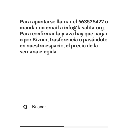
visita. Si
rechaza estas
cookies,
Para apuntarse llamar el 663525422 o
mandar un email a info@lasalita.org.
algunas
Para confirmar la plaza hay que pagar
funcionalidades
o por Bizum, trasferencia o pasándote
desaparecerán
en nuestro espacio, el precio de la
de la web.
semana elegida.
Buscar: