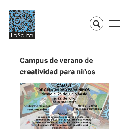
Saltar
al
contenido
Campus de verano de
creatividad para niños
Ver
imagen
más
grande