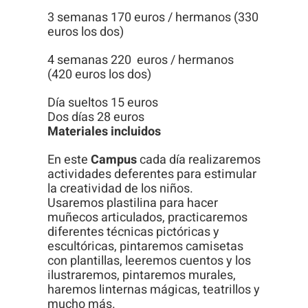
Para que
3 semanas 170 euros / hermanos (330
podamos
euros los dos)
mejorar la
4 semanas 220 euros / hermanos
funcionalidad
(420 euros los dos)
y estructura
de la web, en
Día sueltos 15 euros
Dos días 28 euros
base a cómo
Materiales incluidos
se usa la
web.
En este
Campus
cada día realizaremos
actividades deferentes para estimular
la creatividad de los niños.
Usaremos plastilina para hacer
Experiencia
muñecos articulados, practicaremos
Para que
diferentes técnicas pictóricas y
escultóricas, pintaremos camisetas
nuestra web
con plantillas, leeremos cuentos y los
funcione lo
ilustraremos, pintaremos murales,
mejor posible
haremos linternas mágicas, teatrillos y
durante tu
mucho más.