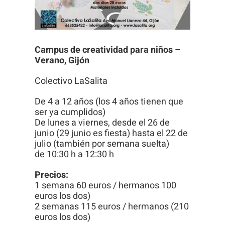
Campus de creatividad para niños –
Necesarias
Verano, Gijón
Estas
Colectivo LaSalita
cookies no
son
De 4 a 12 años (los 4 años tienen que
opcionales.
ser ya cumplidos)
De lunes a viernes, desde el 26 de
Son
junio (29 junio es fiesta) hasta el 22 de
necesarias
julio (también por semana suelta)
para que
de 10:30 h a 12:30 h
funcione la
Precios:
web.
1 semana 60 euros / hermanos 100
euros los dos)
2 semanas 115 euros / hermanos (210
Estadísticas
euros los dos)