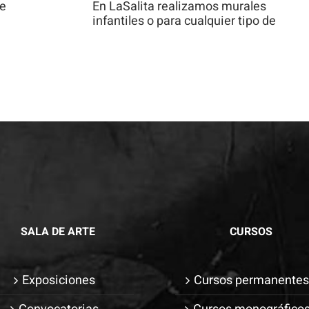
de
En LaSalita realizamos murales
Para que
infantiles o para cualquier tipo de
podamos
mejorar la
funcionalidad
y estructura
de la web, en
base a cómo
se usa la
web.
Experiencia
Para que
SALA DE ARTE
CURSOS
nuestra web
funcione lo
Exposiciones
Cursos permanente
mejor posible
durante tu