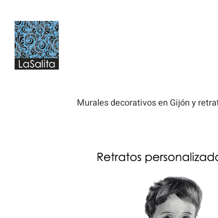
Saltar
al
contenido
Murales decorativos en Gijón y retrat