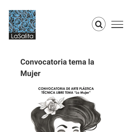
Saltar
al
contenido
Convocatoria tema la
Mujer
Ver
imagen
más
grande