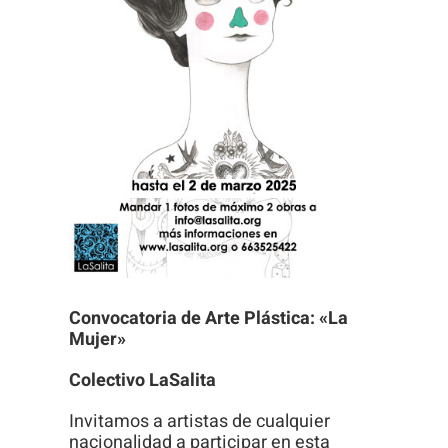
Necesarias
Estas
cookies no
son
opcionales.
Son
necesarias
para que
Convocatoria de Arte Plástica: «La
funcione la
Mujer»
web.
Colectivo LaSalita
Invitamos a artistas de cualquier
Estadísticas
nacionalidad a participar en esta