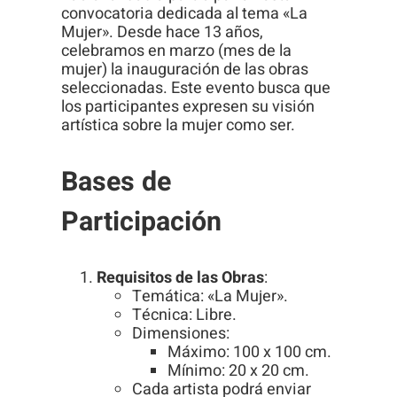
Para que
convocatoria dedicada al tema «La
Mujer». Desde hace 13 años,
podamos
celebramos en marzo (mes de la
mejorar la
mujer) la inauguración de las obras
funcionalidad
seleccionadas. Este evento busca que
y estructura
los participantes expresen su visión
artística sobre la mujer como ser.
de la web, en
base a cómo
Bases de
se usa la
web.
Participación
Experiencia
Requisitos de las Obras
:
Para que
Temática: «La Mujer».
Técnica: Libre.
nuestra web
Dimensiones:
funcione lo
Máximo: 100 x 100 cm.
mejor posible
Mínimo: 20 x 20 cm.
durante tu
Cada artista podrá enviar