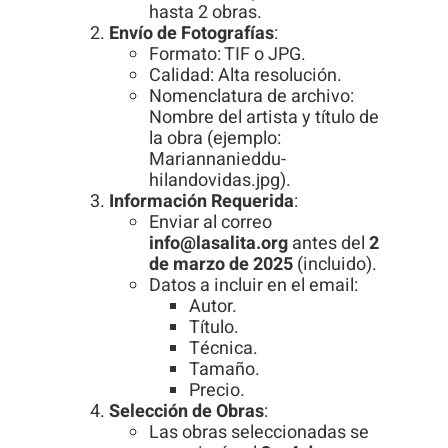
hasta 2 obras.
visita. Si
Envío de Fotografías
:
rechaza estas
Formato: TIF o JPG.
cookies,
Calidad: Alta resolución.
Nomenclatura de archivo:
algunas
Nombre del artista y título de
funcionalidades
la obra (ejemplo:
desaparecerán
Mariannanieddu-
de la web.
hilandovidas.jpg).
Información Requerida
:
Enviar al correo
info@lasalita.org
antes del
2
de marzo de 2025
(incluido).
Datos a incluir en el email:
Autor.
Título.
Técnica.
Tamaño.
Precio.
Selección de Obras
:
Las obras seleccionadas se