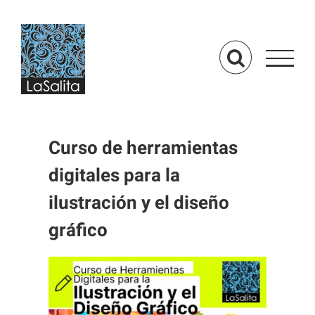
Saltar
al
contenido
Curso de herramientas
digitales para la
ilustración y el diseño
gráfico
Ver
imagen
más
grande