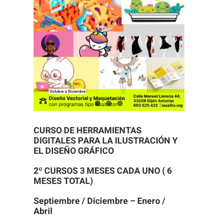
Necesarias
Estas
cookies no
son
opcionales.
Son
CURSO DE HERRAMIENTAS
necesarias
DIGITALES PARA LA ILUSTRACIÓN Y
para que
EL DISEÑO GRÁFICO
funcione la
2º CURSOS 3 MESES CADA UNO ( 6
web.
MESES TOTAL)
Septiembre / Diciembre – Enero /
Estadísticas
Abril