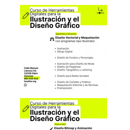
Para que
podamos
mejorar la
funcionalidad
y estructura
de la web, en
base a cómo
se usa la
web.
Experiencia
Para que
nuestra web
funcione lo
mejor posible
durante tu