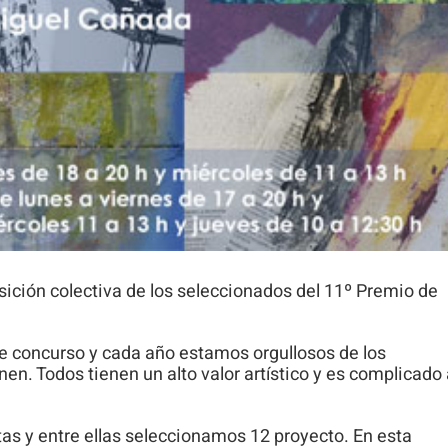
Para que
podamos
mejorar la
funcionalidad
y estructura
de la web, en
base a cómo
se usa la
web.
sición colectiva de los seleccionados del 11º Premio de
Experiencia
Para que
 concurso y cada año estamos orgullosos de los
nuestra web
nen. Todos tienen un alto valor artístico y es complicado
funcione lo
mejor posible
as y entre ellas seleccionamos 12 proyecto. En esta
durante tu