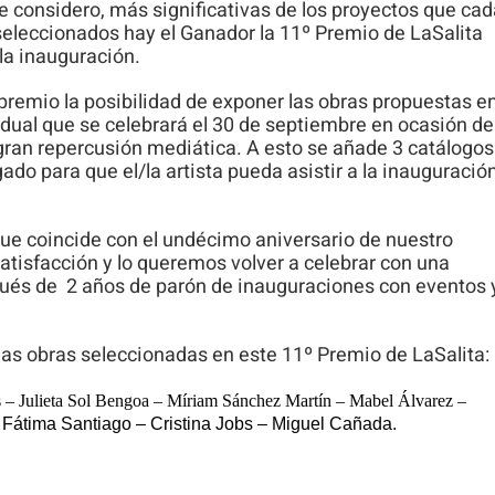
e considero, más significativas de los proyectos que ca
visita. Si
 seleccionados hay el Ganador la 11º Premio de LaSalita
rechaza estas
la inauguración.
cookies,
remio la posibilidad de exponer las obras propuestas e
algunas
idual que se celebrará el 30 de septiembre en ocasión de
funcionalidades
 gran repercusión mediática. A esto se añade 3 catálogos
desaparecerán
ado para que el/la artista pueda asistir a la inauguració
de la web.
ue coincide con el undécimo aniversario de nuestro
 satisfacción y lo queremos volver a celebrar con una
pués de 2 años de parón de inauguraciones con eventos 
las obras seleccionadas en este 11º Premio de LaSalita:
os – Julieta Sol Bengoa – Míriam Sánchez Martín – Mabel Álvarez
–
 Fátima Santiago
–
Cristina Jobs – Miguel Cañada.