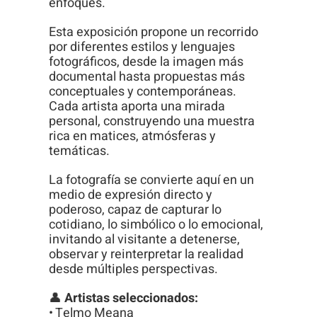
enfoques.
visita. Si
rechaza estas
Esta exposición propone un recorrido
por diferentes estilos y lenguajes
cookies,
fotográficos, desde la imagen más
algunas
documental hasta propuestas más
funcionalidades
conceptuales y contemporáneas.
Cada artista aporta una mirada
desaparecerán
personal, construyendo una muestra
de la web.
rica en matices, atmósferas y
temáticas.
La fotografía se convierte aquí en un
medio de expresión directo y
poderoso, capaz de capturar lo
cotidiano, lo simbólico o lo emocional,
invitando al visitante a detenerse,
observar y reinterpretar la realidad
desde múltiples perspectivas.
👤
Artistas seleccionados:
• Telmo Meana