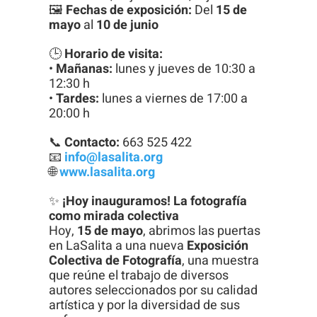
Para que
🖼
Fechas de exposición:
Del
15 de
mayo
al
10 de junio
podamos
mejorar la
🕒
Horario de visita:
funcionalidad
•
Mañanas:
lunes y jueves de 10:30 a
12:30 h
y estructura
•
Tardes:
lunes a viernes de 17:00 a
de la web, en
20:00 h
base a cómo
se usa la
📞
Contacto:
663 525 422
📧
info@lasalita.org
web.
🌐
www.lasalita.org
✨
¡Hoy inauguramos! La fotografía
Experiencia
como mirada colectiva
Hoy,
15 de mayo
, abrimos las puertas
Para que
en LaSalita a una nueva
Exposición
nuestra web
Colectiva de Fotografía
, una muestra
funcione lo
que reúne el trabajo de diversos
autores seleccionados por su calidad
mejor posible
artística y por la diversidad de sus
durante tu