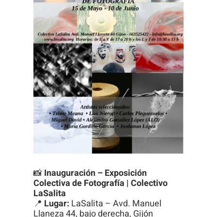
Necesarias
Estas
cookies no
son
opcionales.
Son
necesarias
para que
funcione la
web.
📸
Inauguración – Exposición
Colectiva de Fotografía | Colectivo
LaSalita
📍
Lugar:
LaSalita – Avd. Manuel
Estadísticas
Llaneza 44, bajo derecha, Gijón