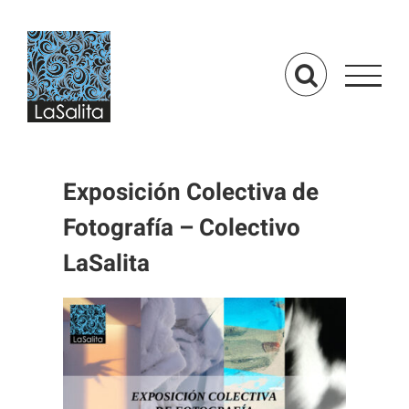
Saltar
al
contenido
Exposición Colectiva de
Fotografía – Colectivo
LaSalita
Ver
imagen
más
grande