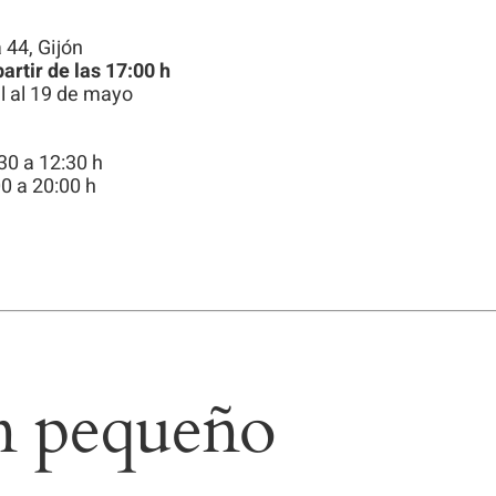
visita. Si
 44, Gijón
rechaza estas
partir de las 17:00 h
cookies,
il al 19 de mayo
algunas
funcionalidades
30 a 12:30 h
desaparecerán
0 a 20:00 h
de la web.
en pequeño