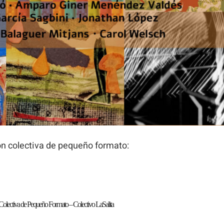
Para que
podamos
mejorar la
funcionalidad
y estructura
de la web, en
base a cómo
se usa la
web.
ón colectiva de pequeño formato:
Experiencia
Para que
nuestra web
funcione lo
mejor posible
Colectiva de Pequeño Formato – Colectivo LaSalita
durante tu