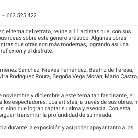
visita. Si
rechaza estas
g
– 663 525 422
cookies,
algunas
n el tema del retrato, reúne a 11 artistas que, con sus
us ideas sobre este género artístico. Algunas obras
funcionalidades
ntras que otras son más modernas, logrando así una
desaparecerán
eflexión y al disfrute.
de la web.
iménez Sánchez, Nieves Fernández, Beatriz de Teresa,
Elvira Rodríguez Roura, Begoña Vega Morán, Mario Castro
 noviembre y diciembre a este tema tan fascinante, el
a los espectadores. Los artistas, a través de sus obras, 
s, sino que logran captar su alma y esencia. Con esta
iguen transmitir la profundidad de su mirada.
ia durante la exposición y así poder apoyar tanto a los