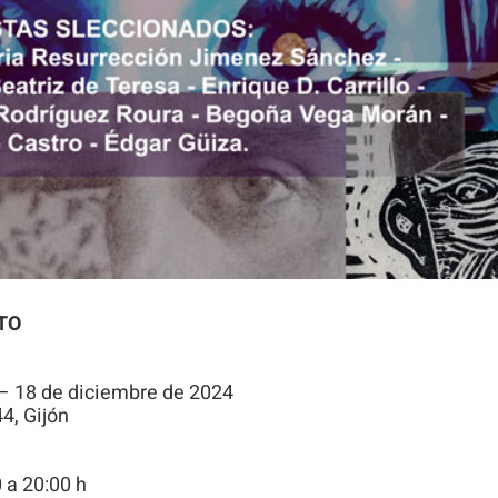
Para que
podamos
mejorar la
funcionalidad
y estructura
de la web, en
base a cómo
se usa la
web.
TO
Experiencia
Para que
 – 18 de diciembre de 2024
nuestra web
4, Gijón
funcione lo
mejor posible
0 a 20:00 h
durante tu