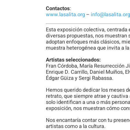
Contactos
:
www.lasalita.org
–
info@lasalita.or
Esta exposición colectiva, centrada e
diversas propuestas, nos muestran s
adoptan enfoques más clásicos, mie
muestra heterogénea que invita a la r
Artistas seleccionados:
Fran Córdoba, María Resurrección J
Enrique D. Carrillo, Daniel Muíños, 
Édgar Güiza y Sergi Rabassa.
Hemos querido dedicar los meses de
retrato, que siempre atrae y cautiva 
solo identifican a una o más persona
exposición, nos muestran cómo cons
Nos encantaría contar con tu presenc
artistas como a la cultura.