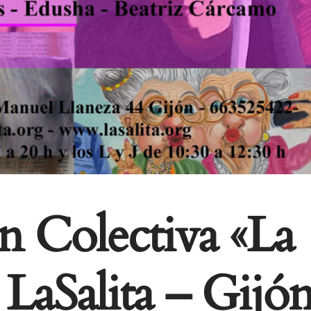
Para que
podamos
mejorar la
funcionalidad
y estructura
de la web, en
base a cómo
se usa la
web.
Experiencia
n Colectiva «La
Para que
nuestra web
funcione lo
LaSalita – Gijó
mejor posible
durante tu