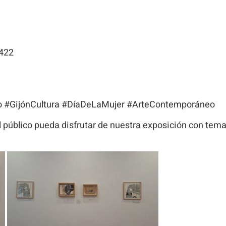
 422
o #GijónCultura #DíaDeLaMujer #ArteContemporáneo
el público pueda disfrutar de nuestra exposición con tem