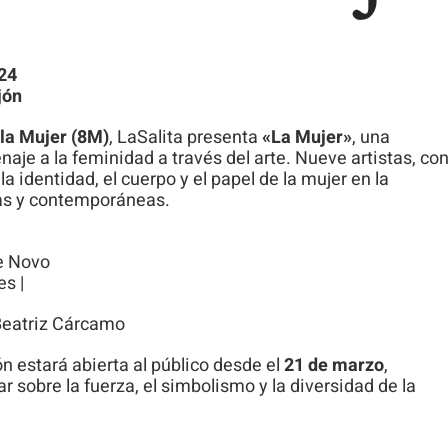
visita. Si
rechaza estas
cookies,
024
jón
algunas
funcionalidades
 la Mujer (8M)
, LaSalita presenta
«La Mujer»
, una
desaparecerán
aje a la feminidad a través del arte. Nueve artistas, co
la identidad, el cuerpo y el papel de la mujer en la
de la web.
cas y contemporáneas.
ue Novo
es |
Beatriz Cárcamo
ión estará abierta al público desde el
21 de marzo
,
ar sobre la fuerza, el simbolismo y la diversidad de la