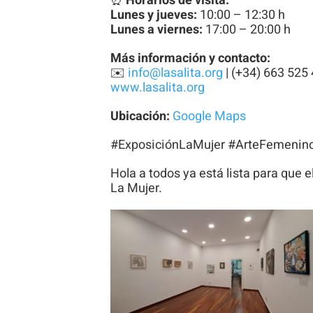
⏰
Horarios de visita:
Lunes y jueves:
10:00 – 12:30 h
Lunes a viernes:
17:00 – 20:00 h
Más información y contacto:
✉️
info@lasalita.org
| (+34) 663 525
www.lasalita.org
Ubicación:
Google Maps
#ExposiciónLaMujer #ArteFemenin
Hola a todos ya está lista para que 
La Mujer.