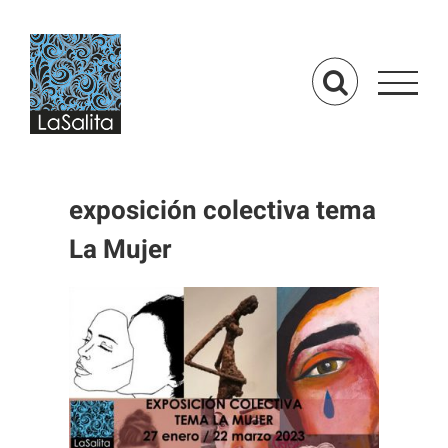
Saltar
al
contenido
exposición colectiva tema
La Mujer
Ver
imagen
más
grande