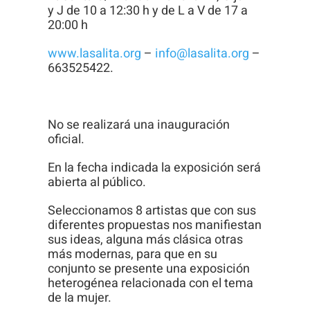
Para que
y J de 10 a 12:30 h y de L a V de 17 a
20:00 h
podamos
mejorar la
www.lasalita.org
–
info@lasalita.org
–
funcionalidad
663525422.
y estructura
de la web, en
base a cómo
No se realizará una inauguración
se usa la
oficial.
web.
En la fecha indicada la exposición será
abierta al público.
Experiencia
Seleccionamos 8 artistas que con sus
diferentes propuestas nos manifiestan
Para que
sus ideas, alguna más clásica otras
nuestra web
más modernas, para que en su
funcione lo
conjunto se presente una exposición
heterogénea relacionada con el tema
mejor posible
de la mujer.
durante tu