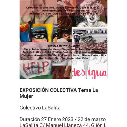
Necesarias
Estas
cookies no
son
opcionales.
Son
necesarias
para que
EXPOSICIÓN COLECTIVA
Tema La
funcione la
Mujer
web.
Colectivo LaSalita
Duración 27 Enero 2023 / 22 de marzo
Estadísticas
LaSalita C/ Manuel Llaneza 44, Gijón L