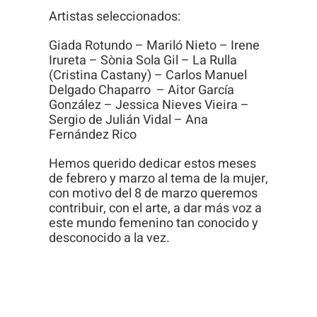
visita. Si
Artistas seleccionados:
rechaza estas
Giada Rotundo – Mariló Nieto – Irene
cookies,
Irureta – Sònia Sola Gil – La Rulla
algunas
(Cristina Castany) – Carlos Manuel
funcionalidades
Delgado Chaparro – Aitor García
González – Jessica Nieves Vieira –
desaparecerán
Sergio de Julián Vidal – Ana
de la web.
Fernández Rico
Hemos querido dedicar estos meses
de febrero y marzo al tema de la mujer,
con motivo del 8 de marzo queremos
contribuir, con el arte, a dar más voz a
este mundo femenino tan conocido y
desconocido a la vez.