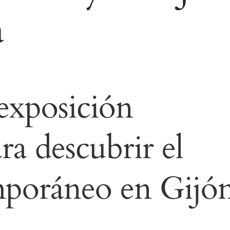
visita. Si
a
rechaza estas
cookies,
algunas
funcionalidades
desaparecerán
de la web.
exposición
ra descubrir el
mporáneo en Gijó