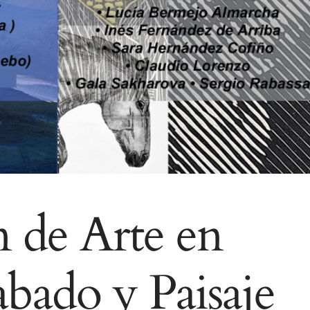
Para que
podamos
mejorar la
funcionalidad
y estructura
de la web, en
base a cómo
se usa la
web.
Experiencia
n de Arte en
Para que
nuestra web
funcione lo
bado y Paisaje
mejor posible
durante tu