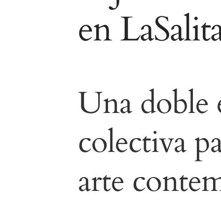
en LaSalit
Una doble 
colectiva pa
arte conte