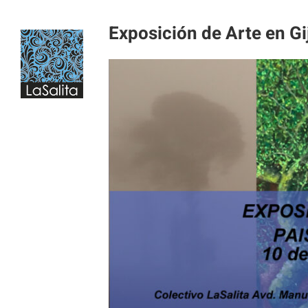
Saltar
al
Exposición de Arte en Gi
contenido
Ver
imagen
más
grande