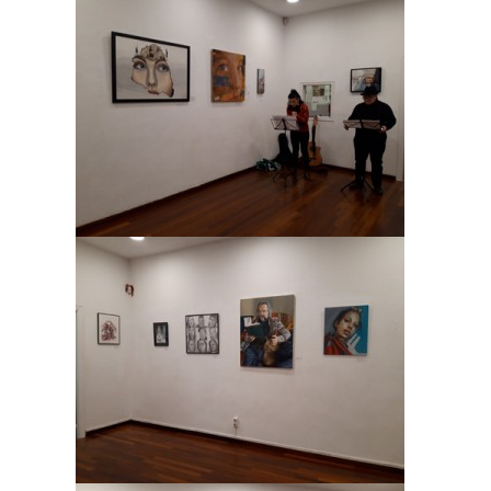
visita. Si
rechaza estas
cookies,
algunas
funcionalidades
desaparecerán
de la web.