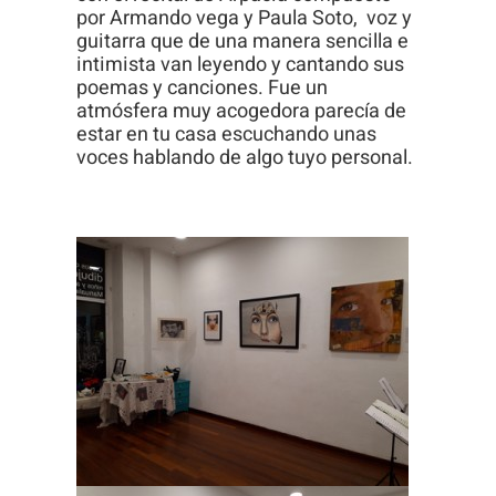
Para que
por Armando vega y Paula Soto, voz y
guitarra que de una manera sencilla e
podamos
intimista van leyendo y cantando sus
mejorar la
poemas y canciones. Fue un
funcionalidad
atmósfera muy acogedora parecía de
y estructura
estar en tu casa escuchando unas
voces hablando de algo tuyo personal.
de la web, en
base a cómo
se usa la
web.
Experiencia
Para que
nuestra web
funcione lo
mejor posible
durante tu