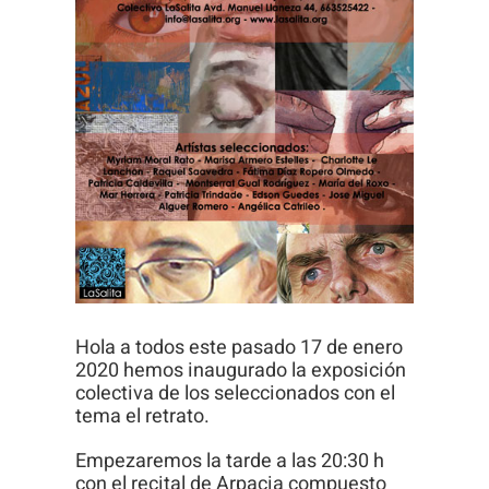
Necesarias
Estas
cookies no
son
opcionales.
Son
necesarias
para que
Hola a todos este pasado 17 de enero
funcione la
2020 hemos inaugurado la exposición
web.
colectiva de los seleccionados con el
tema el retrato.
Empezaremos la tarde a las 20:30 h
Estadísticas
con el recital de Arpacia compuesto