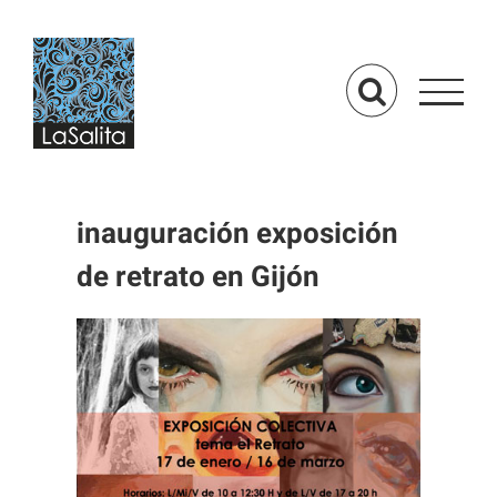
Saltar
al
contenido
inauguración exposición
de retrato en Gijón
Ver
imagen
más
grande