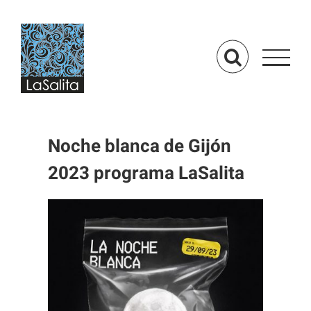
Saltar
al
contenido
Noche blanca de Gijón
2023 programa LaSalita
Ver
imagen
más
grande