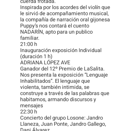
cuerda frotada.
visita. Si
Inspirada por los acordes del violín que
rechaza estas
le sirvió de acompañamiento musical,
la compañía de narración oral gijonesa
cookies,
Puppy’s nos contará el cuento
algunas
NADARÍN, apto para un publico
funcionalidades
familiar.
21:00 h
desaparecerán
Inauguración exposición Individual
de la web.
(duración 1 h)
ADRIANA LÓPEZ AVE
Ganador del 12º Premio de LaSalita.
Nos presenta la exposición “Lenguaje
Inhabilitados”. El lenguaje que
violenta, también intimida, se
construye a través de las palabras que
habitamos, armando discursos y
mensajes
22:30 h
Concierto del grupo Losone: Jandro
Llaneza, Juan Ponte, Jandro Gallego,
Dani Álvarez