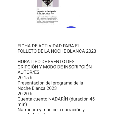
Para que
podamos
mejorar la
funcionalidad
y estructura
de la web, en
base a cómo
FICHA DE ACTIVIDAD PARA EL
se usa la
FOLLETO DE LA NOCHE BLANCA 2023
web.
HORA TIPO DE EVENTO DES
CRIPCIÓN Y MODO DE INSCRIPCIÓN
AUTOR/ES
Experiencia
20:15 h
Presentación del programa de la
Para que
Noche Blanca 2023
nuestra web
20:20 h
funcione lo
Cuenta cuento NADARÍN (duración 45
min)
mejor posible
Narradora y músico o narración y
durante tu