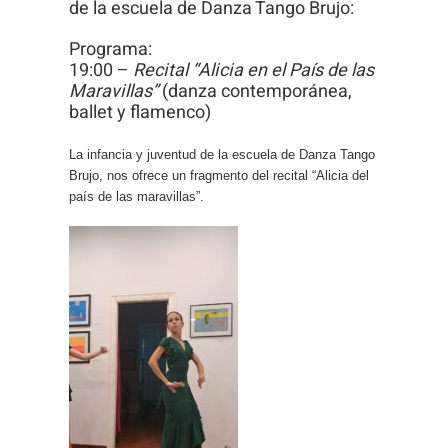
de la escuela de Danza Tango Brujo:
Para que
podamos
Programa:
mejorar la
19:00 –
Recital “Alicia en el País de las
Maravillas”
(danza contemporánea,
funcionalidad
ballet y flamenco)
y estructura
de la web, en
La infancia y juventud de la escuela de Danza Tango
base a cómo
Brujo, nos ofrece un fragmento del recital “Alicia del
se usa la
país de las maravillas”.
web.
Experiencia
Para que
nuestra web
funcione lo
mejor posible
durante tu