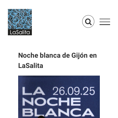
Saltar
al
contenido
Noche blanca de Gijón en
LaSalita
Ver
imagen
más
grande