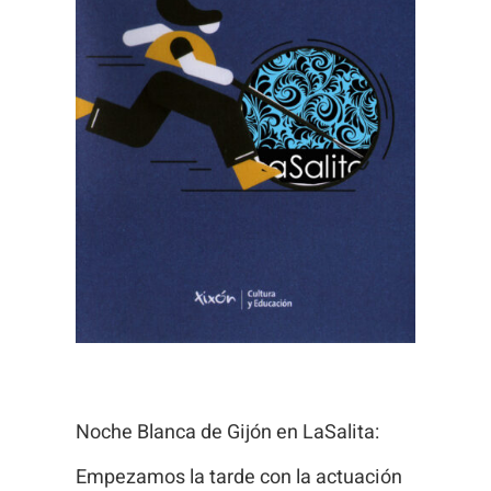
Necesarias
Estas
cookies no
son
opcionales.
Son
necesarias
para que
funcione la
web.
Noche Blanca de Gijón en LaSalita:
Estadísticas
Empezamos la tarde con la actuación