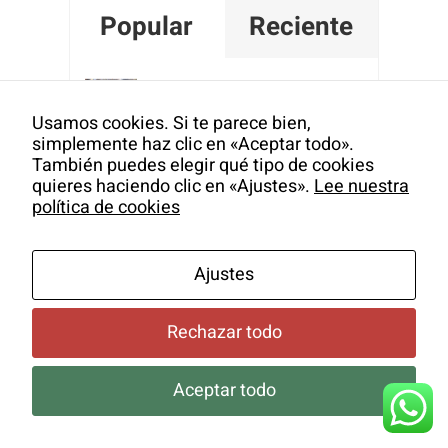
Popular
Reciente
Curso de modelado y
decoración de cerámica
Usamos cookies. Si te parece bien,
simplemente haz clic en «Aceptar todo».
en Gijón
También puedes elegir qué tipo de cookies
octubre 5th, 2020
quieres haciendo clic en «Ajustes».
Lee nuestra
política de cookies
Cursos de dibujo para
niños en Gijón
Ajustes
julio 22nd, 2024
Rechazar todo
Curso de pintura para
adultos en Gijón
Aceptar todo
julio 27th, 2015