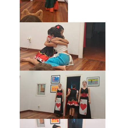
visita. Si
rechaza estas
cookies,
algunas
funcionalidades
desaparecerán
de la web.