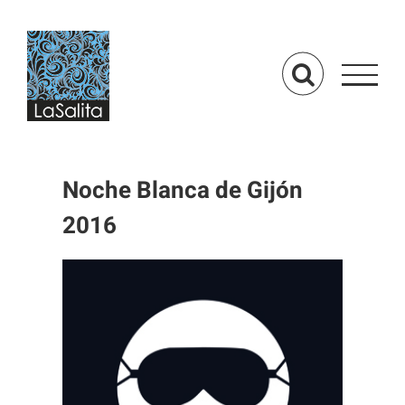
Saltar
al
contenido
Noche Blanca de Gijón
2016
Ver
imagen
más
grande