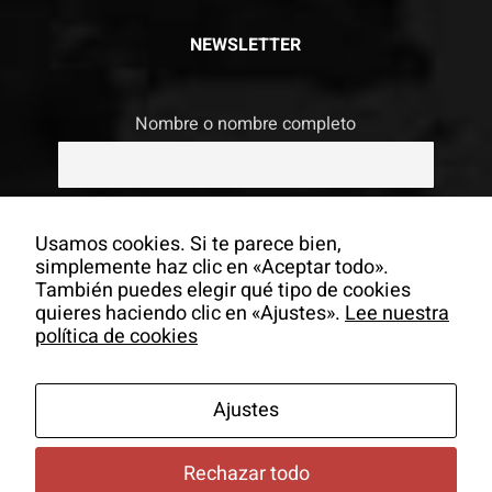
NEWSLETTER
Nombre o nombre completo
Email
Usamos cookies. Si te parece bien,
simplemente haz clic en «Aceptar todo».
También puedes elegir qué tipo de cookies
Si continúas, aceptas la política de
quieres haciendo clic en «Ajustes».
Lee nuestra
privacidad
política de cookies
Ajustes
Rechazar todo