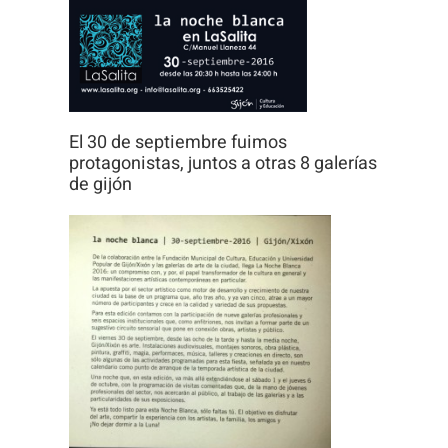
Para que
podamos
mejorar la
funcionalidad
y estructura
El 30 de septiembre fuimos
de la web, en
protagonistas, juntos a otras 8 galerías
base a cómo
de gijón
se usa la
web.
Experiencia
Para que
nuestra web
funcione lo
mejor posible
durante tu