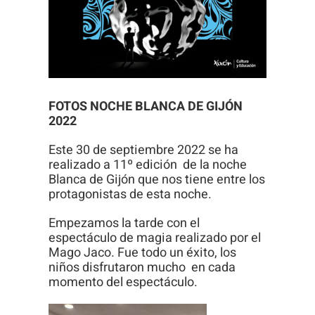
Necesarias
Estas
FOTOS NOCHE BLANCA DE GIJÓN
cookies no
2022
son
Este 30 de septiembre 2022 se ha
opcionales.
realizado a 11º edición de la noche
Son
Blanca de Gijón que nos tiene entre los
necesarias
protagonistas de esta noche.
para que
Empezamos la tarde con el
funcione la
espectáculo de magia realizado por el
web.
Mago Jaco. Fue todo un éxito, los
niños disfrutaron mucho en cada
momento del espectáculo.
Estadísticas