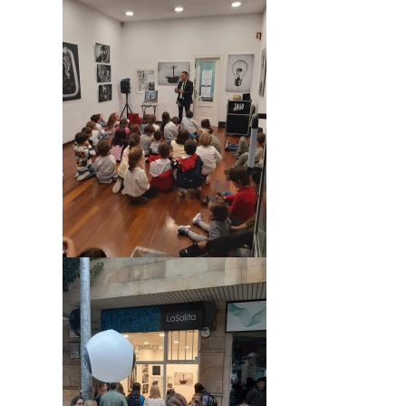
Para que
podamos
mejorar la
funcionalidad
y estructura
de la web, en
base a cómo
se usa la
web.
Experiencia
Para que
nuestra web
funcione lo
mejor posible
durante tu