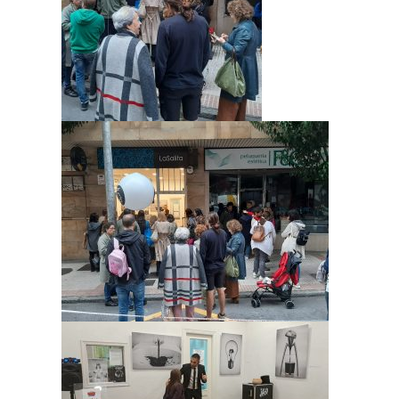
visita. Si
rechaza estas
cookies,
algunas
funcionalidades
desaparecerán
de la web.