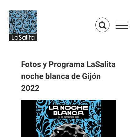
Saltar
al
contenido
Fotos y Programa LaSalita
noche blanca de Gijón
2022
Ver
imagen
más
grande