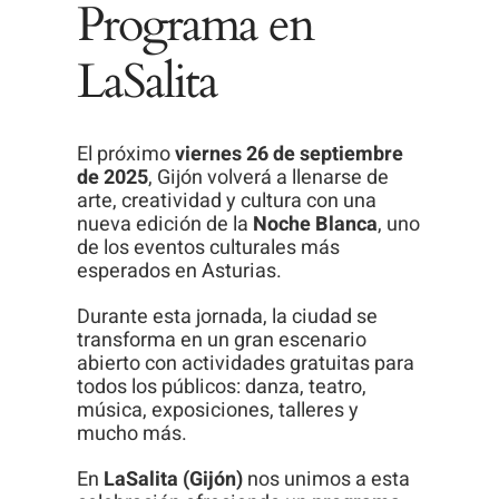
Programa en
Para que
podamos
LaSalita
mejorar la
funcionalidad
y estructura
El próximo
viernes 26 de septiembre
de la web, en
de 2025
, Gijón volverá a llenarse de
base a cómo
arte, creatividad y cultura con una
se usa la
nueva edición de la
Noche Blanca
, uno
de los eventos culturales más
web.
esperados en Asturias.
Durante esta jornada, la ciudad se
Experiencia
transforma en un gran escenario
abierto con actividades gratuitas para
Para que
todos los públicos: danza, teatro,
nuestra web
música, exposiciones, talleres y
funcione lo
mucho más.
mejor posible
En
LaSalita (Gijón)
nos unimos a esta
durante tu