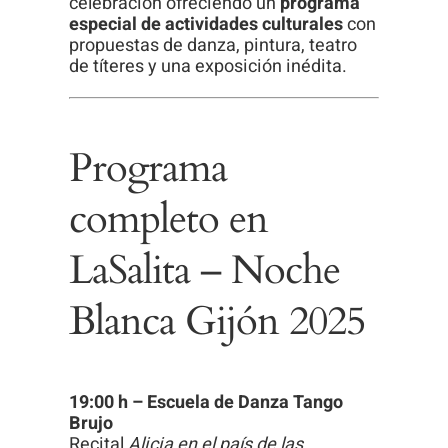
celebración ofreciendo un
programa
visita. Si
especial de actividades culturales
con
rechaza estas
propuestas de danza, pintura, teatro
de títeres y una exposición inédita.
cookies,
algunas
funcionalidades
desaparecerán
Programa
de la web.
completo en
LaSalita – Noche
Blanca Gijón 2025
19:00 h – Escuela de Danza Tango
Brujo
Recital
Alicia en el país de las