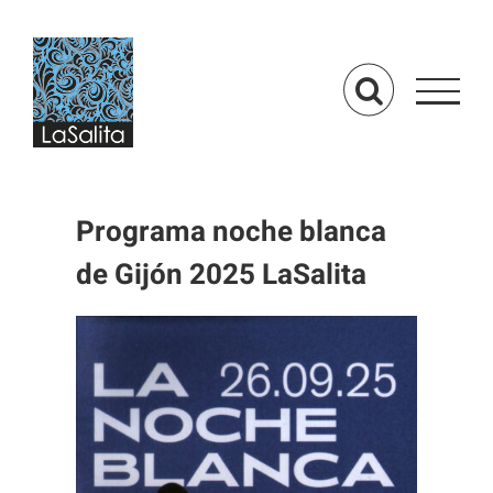
Saltar
al
contenido
Programa noche blanca
de Gijón 2025 LaSalita
Ver
imagen
más
grande