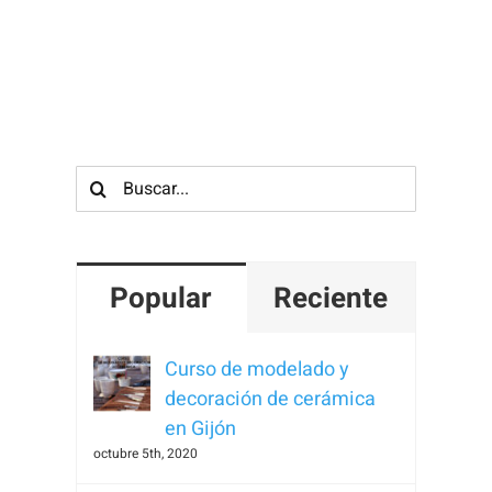
Para que
podamos
mejorar la
funcionalidad
y estructura
de la web, en
Buscar:
base a cómo
se usa la
web.
Popular
Reciente
Experiencia
Para que
Curso de modelado y
nuestra web
decoración de cerámica
funcione lo
en Gijón
mejor posible
octubre 5th, 2020
durante tu