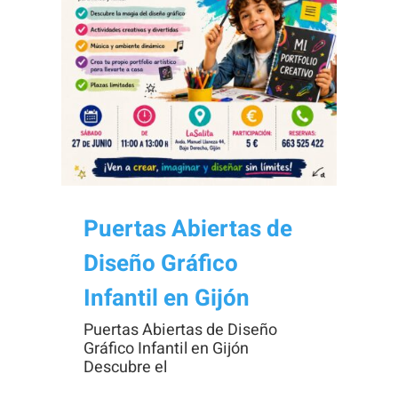
Necesarias
Estas
cookies no
son
opcionales.
Son
Puertas Abiertas de
necesarias
Diseño Gráfico
para que
funcione la
Infantil en Gijón
web.
Puertas Abiertas de Diseño
Gráfico Infantil en Gijón
Descubre el
Estadísticas