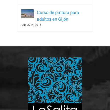
visita. Si
rechaza estas
Curso de pintura para
cookies,
adultos en Gijón
algunas
julio 27th, 2015
funcionalidades
desaparecerán
de la web.