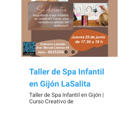
Necesarias
Estas
cookies no
son
opcionales.
Taller de Spa Infantil
Son
en Gijón LaSalita
necesarias
para que
Taller de Spa Infantil en Gijón |
Curso Creativo de
funcione la
web.
Estadísticas