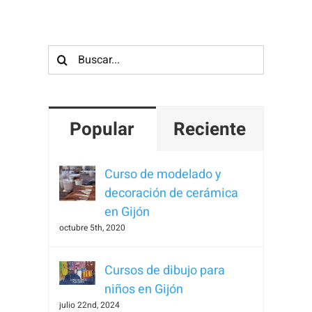
Para que
podamos
mejorar la
Buscar:
funcionalidad
y estructura
de la web, en
base a cómo
Popular
Reciente
se usa la
web.
Curso de modelado y
decoración de cerámica
Experiencia
en Gijón
Para que
octubre 5th, 2020
nuestra web
funcione lo
Cursos de dibujo para
mejor posible
niños en Gijón
durante tu
julio 22nd, 2024