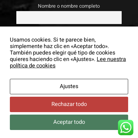
Nombre o nombre completo
Email
Usamos cookies. Si te parece bien,
simplemente haz clic en «Aceptar todo».
También puedes elegir qué tipo de cookies
Si continúas, aceptas la política de
quieres haciendo clic en «Ajustes».
Lee nuestra
privacidad
política de cookies
Ajustes
Rechazar todo
Aceptar todo
© Copyrigh -
2026 Colectivo La Salita |
Aviso Legal
|
Política
de Cookies
|
Newsletter