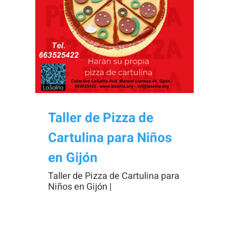
Necesarias
Estas
cookies no
son
opcionales.
Taller de Pizza de
Son
Cartulina para Niños
necesarias
para que
en Gijón
funcione la
Taller de Pizza de Cartulina para
web.
Niños en Gijón |
Estadísticas