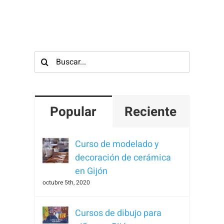
Para que
podamos
mejorar la
funcionalidad
Buscar:
y estructura
de la web, en
base a cómo
se usa la
Popular
Reciente
web.
Curso de modelado y
Experiencia
decoración de cerámica
Para que
en Gijón
nuestra web
octubre 5th, 2020
funcione lo
mejor posible
Cursos de dibujo para
durante tu