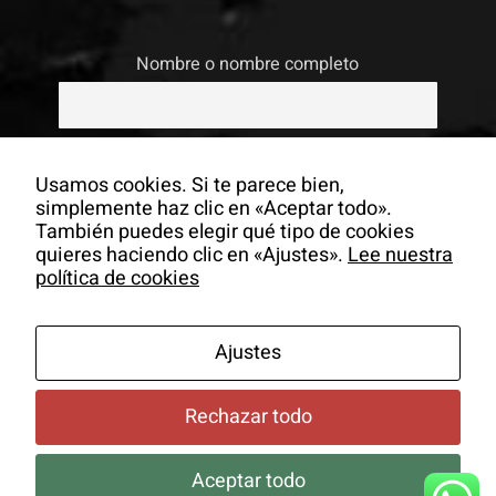
Nombre o nombre completo
Email
Usamos cookies. Si te parece bien,
simplemente haz clic en «Aceptar todo».
También puedes elegir qué tipo de cookies
Si continúas, aceptas la política de
quieres haciendo clic en «Ajustes».
Lee nuestra
privacidad
política de cookies
Ajustes
Rechazar todo
Aceptar todo
© Copyrigh -
2026 Colectivo La Salita |
Aviso Legal
|
Política