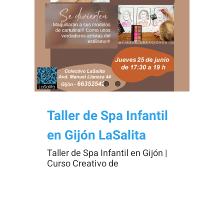
Necesarias
Estas
cookies no
son
opcionales.
Taller de Spa Infantil
Son
en Gijón LaSalita
necesarias
para que
Taller de Spa Infantil en Gijón |
Curso Creativo de
funcione la
web.
Estadísticas