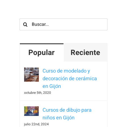
Para que
podamos
mejorar la
Buscar:
funcionalidad
y estructura
de la web, en
base a cómo
Popular
Reciente
se usa la
web.
Curso de modelado y
decoración de cerámica
Experiencia
en Gijón
Para que
octubre 5th, 2020
nuestra web
funcione lo
Cursos de dibujo para
mejor posible
niños en Gijón
durante tu
julio 22nd, 2024