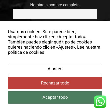
Nombre o nombre completo
Email
Usamos cookies. Si te parece bien,
simplemente haz clic en «Aceptar todo».
También puedes elegir qué tipo de cookies
Si continúas, aceptas la política de
quieres haciendo clic en «Ajustes».
Lee nuestra
privacidad
política de cookies
Ajustes
Rechazar todo
Aceptar todo
© Copyrigh -
2026 Colectivo La Salita |
Aviso Legal
|
Política
de Cookies
|
Newsletter