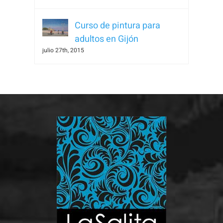
visita. Si
rechaza estas
Curso de pintura para
cookies,
adultos en Gijón
algunas
julio 27th, 2015
funcionalidades
desaparecerán
de la web.