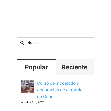
Para que
podamos
mejorar la
funcionalidad
y estructura
de la web, en
Buscar:
base a cómo
se usa la
web.
Popular
Reciente
Experiencia
Para que
Curso de modelado y
nuestra web
decoración de cerámica
funcione lo
en Gijón
mejor posible
octubre 5th, 2020
durante tu