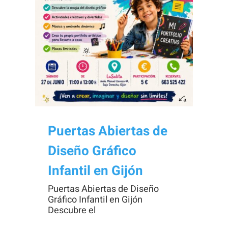
Necesarias
Estas
cookies no
son
opcionales.
Son
Puertas Abiertas de
necesarias
Diseño Gráfico
para que
funcione la
Infantil en Gijón
web.
Puertas Abiertas de Diseño
Gráfico Infantil en Gijón
Descubre el
Estadísticas