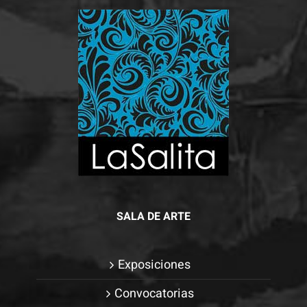
Para que
podamos
mejorar la
funcionalidad
y estructura
de la web, en
base a cómo
se usa la
web.
Experiencia
SALA DE ARTE
Para que
nuestra web
funcione lo
Exposiciones
mejor posible
Convocatorias
durante tu