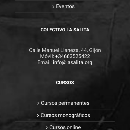
visita. Si
Eventos
rechaza estas
cookies,
algunas
COLECTIVO LA SALITA
funcionalidades
desaparecerán
Calle Manuel Llaneza, 44, Gijón
de la web.
Móvil:
+34663525422
Email:
info@lasalita.org
CURSOS
Cursos permanentes
Cursos monográficos
Cursos online