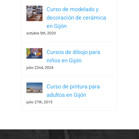
Curso de modelado y
decoración de cerámica
en Gijón
octubre 5th, 2020
Necesarias
Estas
Cursos de dibujo para
cookies no
niños en Gijón
son
julio 22nd, 2024
opcionales.
Son
necesarias
Curso de pintura para
para que
adultos en Gijón
funcione la
julio 27th, 2015
web.
Estadísticas