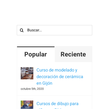
Para que
podamos
mejorar la
funcionalidad
Buscar:
y estructura
de la web, en
base a cómo
se usa la
Popular
Reciente
web.
Curso de modelado y
Experiencia
decoración de cerámica
Para que
en Gijón
nuestra web
octubre 5th, 2020
funcione lo
mejor posible
Cursos de dibujo para
durante tu