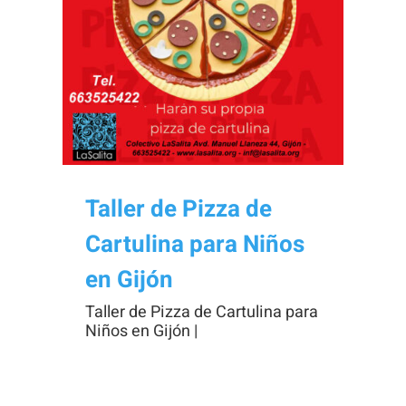
Necesarias
Estas
cookies no
son
opcionales.
Taller de Pizza de
Son
Cartulina para Niños
necesarias
para que
en Gijón
funcione la
Taller de Pizza de Cartulina para
web.
Niños en Gijón |
Estadísticas