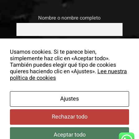
Nombre o nombre completo
Email
Usamos cookies. Si te parece bien,
simplemente haz clic en «Aceptar todo».
También puedes elegir qué tipo de cookies
Si continúas, aceptas la política de
quieres haciendo clic en «Ajustes».
Lee nuestra
privacidad
política de cookies
Ajustes
Rechazar todo
Aceptar todo
© Copyrigh -
2026 Colectivo La Salita |
Aviso Legal
|
Política