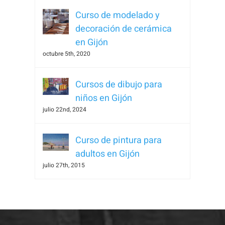
Curso de modelado y
decoración de cerámica
en Gijón
octubre 5th, 2020
Necesarias
Estas
Cursos de dibujo para
cookies no
niños en Gijón
son
julio 22nd, 2024
opcionales.
Son
necesarias
Curso de pintura para
para que
adultos en Gijón
funcione la
julio 27th, 2015
web.
Estadísticas