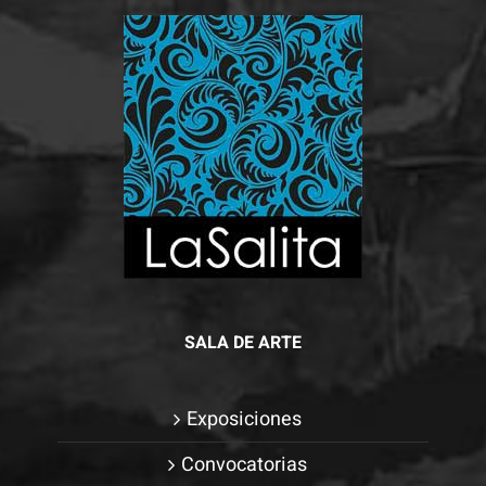
Para que
podamos
mejorar la
funcionalidad
y estructura
de la web, en
base a cómo
se usa la
web.
Experiencia
SALA DE ARTE
Para que
nuestra web
funcione lo
Exposiciones
mejor posible
Convocatorias
durante tu