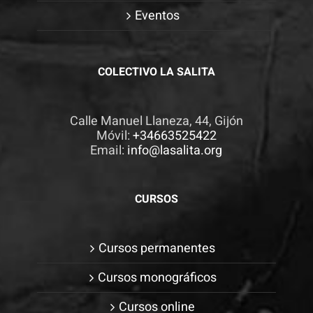
visita. Si
Eventos
rechaza estas
cookies,
algunas
COLECTIVO LA SALITA
funcionalidades
desaparecerán
Calle Manuel Llaneza, 44, Gijón
de la web.
Móvil:
+34663525422
Email:
info@lasalita.org
CURSOS
Cursos permanentes
Cursos monográficos
Cursos online