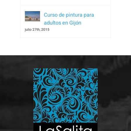
visita. Si
rechaza estas
Curso de pintura para
cookies,
adultos en Gijón
algunas
julio 27th, 2015
funcionalidades
desaparecerán
de la web.