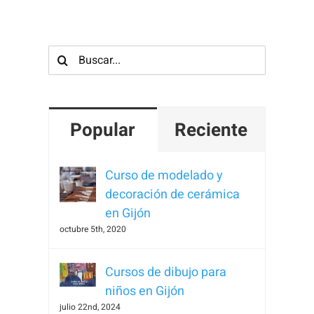
Para que
podamos
mejorar la
Buscar:
funcionalidad
y estructura
de la web, en
base a cómo
Popular
Reciente
se usa la
web.
Curso de modelado y
decoración de cerámica
Experiencia
en Gijón
Para que
octubre 5th, 2020
nuestra web
funcione lo
Cursos de dibujo para
mejor posible
niños en Gijón
durante tu
julio 22nd, 2024