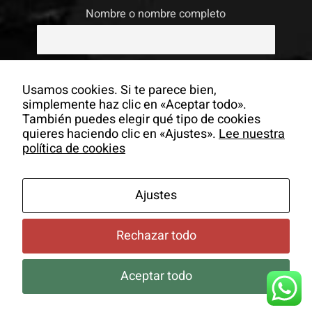
Nombre o nombre completo
Email
Usamos cookies. Si te parece bien,
simplemente haz clic en «Aceptar todo».
También puedes elegir qué tipo de cookies
Si continúas, aceptas la política de
quieres haciendo clic en «Ajustes».
Lee nuestra
privacidad
política de cookies
Ajustes
Rechazar todo
Aceptar todo
© Copyrigh -
2026 Colectivo La Salita |
Aviso Legal
|
Política
de Cookies
|
Newsletter