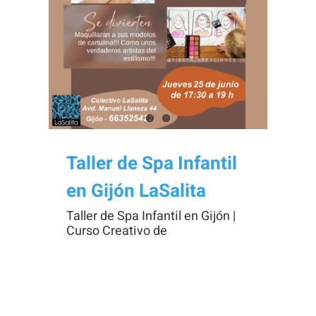
Necesarias
Estas
cookies no
son
opcionales.
Taller de Spa Infantil
Son
en Gijón LaSalita
necesarias
para que
Taller de Spa Infantil en Gijón |
Curso Creativo de
funcione la
web.
Estadísticas