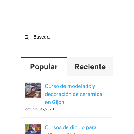
Para que
podamos
mejorar la
funcionalidad
Buscar:
y estructura
de la web, en
base a cómo
se usa la
Popular
Reciente
web.
Curso de modelado y
Experiencia
decoración de cerámica
Para que
en Gijón
nuestra web
octubre 5th, 2020
funcione lo
mejor posible
Cursos de dibujo para
durante tu