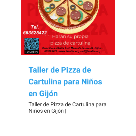
Necesarias
Estas
cookies no
son
opcionales.
Taller de Pizza de
Son
Cartulina para Niños
necesarias
para que
en Gijón
funcione la
Taller de Pizza de Cartulina para
web.
Niños en Gijón |
Estadísticas