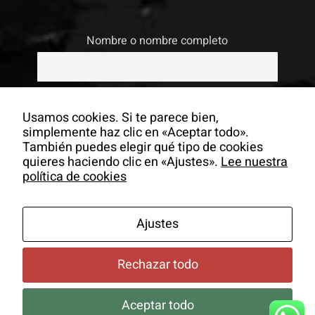
Nombre o nombre completo
Email
Usamos cookies. Si te parece bien,
simplemente haz clic en «Aceptar todo».
También puedes elegir qué tipo de cookies
Si continúas, aceptas la política de
quieres haciendo clic en «Ajustes».
Lee nuestra
privacidad
política de cookies
Ajustes
Rechazar todo
Aceptar todo
© Copyrigh -
2026 Colectivo La Salita |
Aviso Legal
|
Política