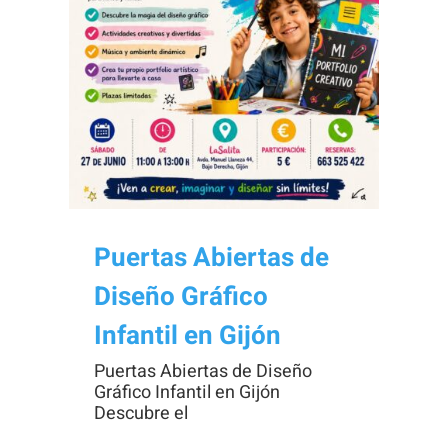
Necesarias
Estas
cookies no
son
opcionales.
Son
Puertas Abiertas de
necesarias
Diseño Gráfico
para que
funcione la
Infantil en Gijón
web.
Puertas Abiertas de Diseño
Gráfico Infantil en Gijón
Descubre el
Estadísticas