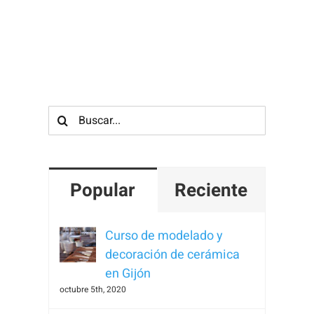
Para que
podamos
mejorar la
funcionalidad
y estructura
de la web, en
Buscar:
base a cómo
se usa la
web.
Popular
Reciente
Experiencia
Para que
Curso de modelado y
nuestra web
decoración de cerámica
funcione lo
en Gijón
mejor posible
octubre 5th, 2020
durante tu