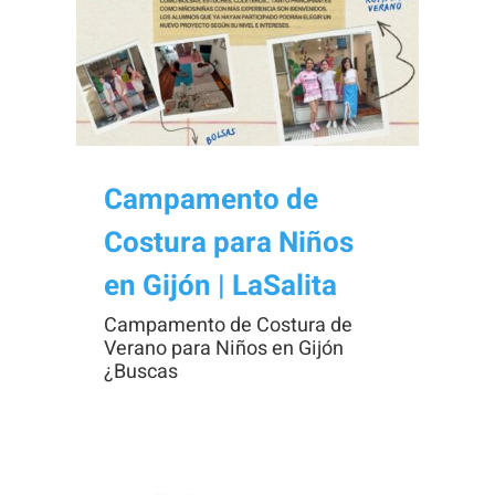
Necesarias
Estas
cookies no
Campamento de
son
Costura para Niños
opcionales.
Son
en Gijón | LaSalita
necesarias
Campamento de Costura de
para que
Verano para Niños en Gijón
funcione la
¿Buscas
web.
Estadísticas