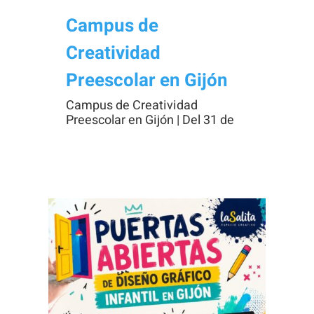
visita. Si
Campus de
rechaza estas
Creatividad
cookies,
algunas
Preescolar en Gijón
funcionalidades
Campus de Creatividad
desaparecerán
Preescolar en Gijón | Del 31 de
de la web.