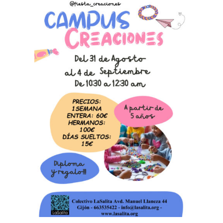
Para que
podamos
mejorar la
funcionalidad
y estructura
de la web, en
base a cómo
se usa la
web.
Experiencia
Para que
nuestra web
funcione lo
mejor posible
durante tu