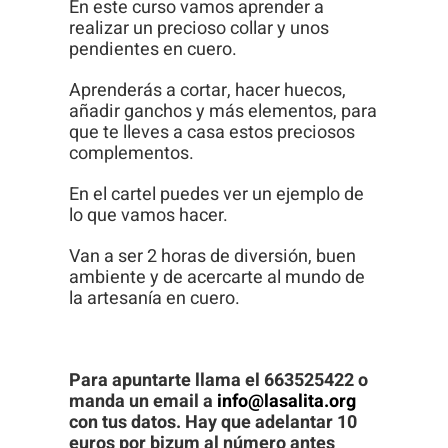
En este curso vamos aprender a
Para que
realizar un precioso collar y unos
podamos
pendientes en cuero.
mejorar la
Aprenderás a cortar, hacer huecos,
funcionalidad
añadir ganchos y más elementos, para
y estructura
que te lleves a casa estos preciosos
de la web, en
complementos.
base a cómo
En el cartel puedes ver un ejemplo de
se usa la
lo que vamos hacer.
web.
Van a ser 2 horas de diversión, buen
ambiente y de acercarte al mundo de
la artesanía en cuero.
Experiencia
Para que
nuestra web
Para apuntarte llama el 663525422 o
funcione lo
manda un email a
info@lasalita.org
mejor posible
con tus datos. H
ay que adelantar 10
durante tu
euros por bizum al número antes