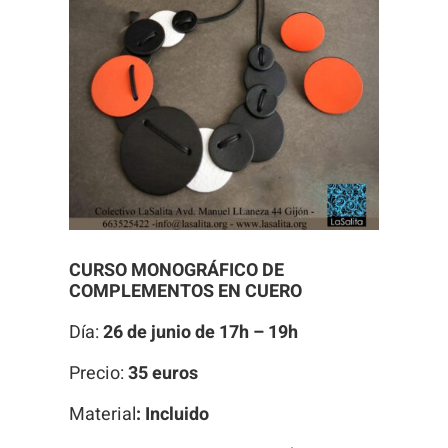
Necesarias
Estas
cookies no
son
opcionales.
Son
CURSO MONOGRÁFICO DE
necesarias
COMPLEMENTOS EN CUERO
para que
funcione la
Día:
26 de junio de 17h – 19h
web.
Precio:
35 euros
Material
: I
ncluido
Estadísticas