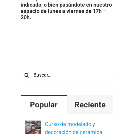
indicado, o bien pasándote en nuestro
visita. Si
espacio de lunes a viernes de 17h –
rechaza estas
20h.
cookies,
algunas
funcionalidades
desaparecerán
de la web.
Buscar:
Popular
Reciente
Curso de modelado y
decoración de cerámica