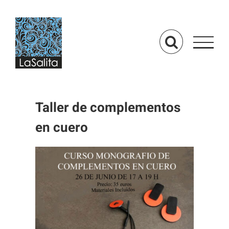
Saltar
al
contenido
Taller de complementos
en cuero
Ver
imagen
más
grande