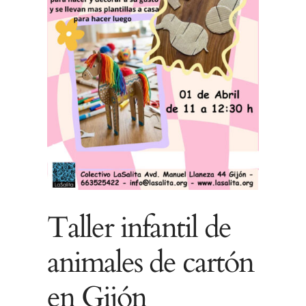
Necesarias
Estas
cookies no
son
opcionales.
Son
necesarias
para que
Taller infantil de
funcione la
web.
animales de cartón
en Gijón
Estadísticas