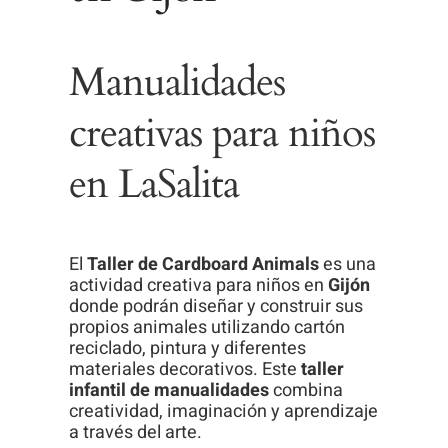
Para que
podamos
mejorar la
Manualidades
funcionalidad
creativas para niños
y estructura
de la web, en
en LaSalita
base a cómo
se usa la
web.
El
Taller de Cardboard Animals
es una
actividad creativa para niños en
Gijón
Experiencia
donde podrán diseñar y construir sus
propios animales utilizando cartón
Para que
reciclado, pintura y diferentes
nuestra web
materiales decorativos. Este
taller
funcione lo
infantil de manualidades
combina
creatividad, imaginación y aprendizaje
mejor posible
a través del arte.
durante tu