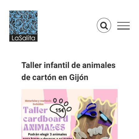
Saltar
al
contenido
Taller infantil de animales
de cartón en Gijón
Ver
imagen
más
grande