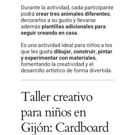
visita. Si
Durante la actividad, cada participante
rechaza estas
podrá
crear tres animales diferentes
,
decorarlos a su gusto y llevarse
cookies,
además
plantillas adicionales para
algunas
seguir creando en casa
.
funcionalidades
Es una actividad ideal para niños a los
desaparecerán
que les gusta
dibujar, construir, pintar
de la web.
y experimentar con materiales
,
fomentando la creatividad y el
desarrollo artístico de forma divertida.
Taller creativo
para niños en
Gijón: Cardboard