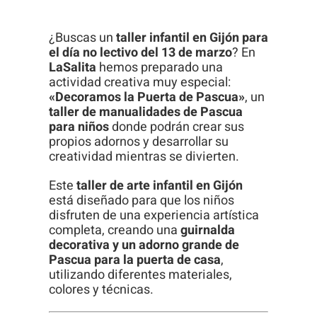
visita. Si
rechaza estas
¿Buscas un
taller infantil en Gijón para
cookies,
el día no lectivo del 13 de marzo
? En
LaSalita
hemos preparado una
algunas
actividad creativa muy especial:
funcionalidades
«Decoramos la Puerta de Pascua»
, un
desaparecerán
taller de manualidades de Pascua
para niños
donde podrán crear sus
de la web.
propios adornos y desarrollar su
creatividad mientras se divierten.
Este
taller de arte infantil en Gijón
está diseñado para que los niños
disfruten de una experiencia artística
completa, creando una
guirnalda
decorativa y un adorno grande de
Pascua para la puerta de casa
,
utilizando diferentes materiales,
colores y técnicas.