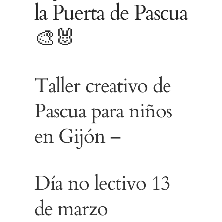
la Puerta de Pascua
Para que
podamos
🎨🐰
mejorar la
funcionalidad
y estructura
de la web, en
Taller creativo de
base a cómo
se usa la
Pascua para niños
web.
en Gijón –
Experiencia
Para que
Día no lectivo 13
nuestra web
funcione lo
de marzo
mejor posible
durante tu