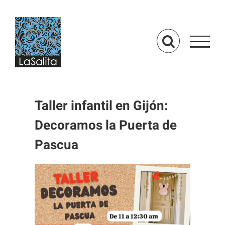
Saltar
al
contenido
Taller infantil en Gijón:
Decoramos la Puerta de
Pascua
Ver
imagen
más
grande