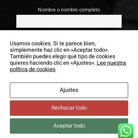
Nombre o nombre completo
Email
Usamos cookies. Si te parece bien,
simplemente haz clic en «Aceptar todo».
También puedes elegir qué tipo de cookies
Si continúas, aceptas la política de
quieres haciendo clic en «Ajustes».
Lee nuestra
privacidad
política de cookies
Ajustes
Rechazar todo
Aceptar todo
© Copyrigh -
2026 Colectivo La Salita |
Aviso Legal
|
Política
de Cookies
|
Newsletter