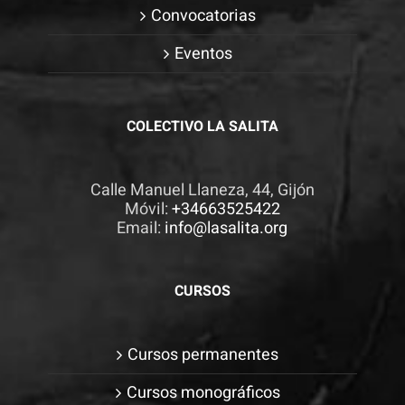
Convocatorias
visita. Si
rechaza estas
Eventos
cookies,
algunas
funcionalidades
COLECTIVO LA SALITA
desaparecerán
de la web.
Calle Manuel Llaneza, 44, Gijón
Móvil:
+34663525422
Email:
info@lasalita.org
CURSOS
Cursos permanentes
Cursos monográficos