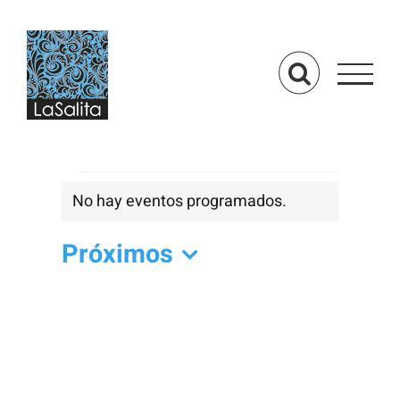
Saltar
al
contenido
Eventos
No hay eventos programados.
Aviso
Próximos
Selecciona
la
fecha.