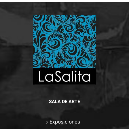
Para que
podamos
mejorar la
funcionalidad
y estructura
de la web, en
base a cómo
se usa la
web.
Experiencia
Para que
SALA DE ARTE
nuestra web
funcione lo
mejor posible
Exposiciones
durante tu